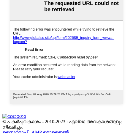
© പകർപ്പവകാശം - 2010-2023 : എല്ലാ അവകാശങ്ങളും
നിക്ഷിപ്തം.
സൈറ്റ്മാപ്പ്
-
AMP മൊബൈൽ