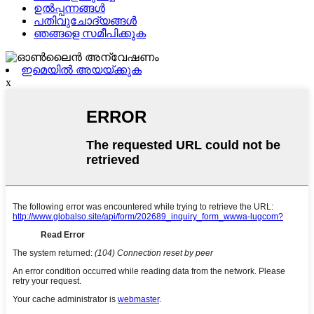
ഉൽപ്പന്നങ്ങൾ
പതിവുചോദ്യങ്ങൾ
ഞങ്ങളെ സമീപിക്കുക
ഇമെയിൽ അയയ്ക്കുക
x