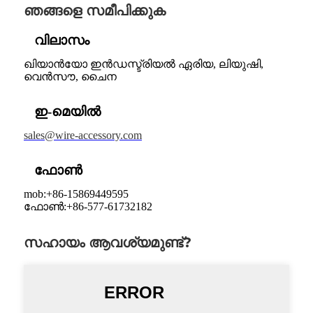
ഞങ്ങളെ സമീപിക്കുക
വിലാസം
ഖിയാൻയോ ഇൻഡസ്ട്രിയൽ ഏരിയ, ലിയുഷി,
വെൻ‌സൗ, ചൈന
ഇ-മെയിൽ
sales@wire-accessory.com
ഫോൺ
mob:+86-15869449595
ഫോൺ:+86-577-61732182
സഹായം ആവശ്യമുണ്ട്?