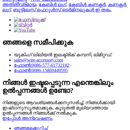
അതിതീവ്രമായ
,
കേബിൾ ലഗ്
,
കേബിൾ കണക്റ്റർ
,
കണക്റ്റർ
,
ലഗ്
,
ബൂട്ട്ലേസ് ഫെറൂൾസ് ടെർമിനലുകൾ ഇ തരം
,
ഞങ്ങളെ സമീപിക്കുക
യുകിംഗ് ലിലിയൻ ഇലക്ട്രിക് കമ്പനി, ലിമിറ്റഡ്.
sales@wire-accessory.com
ഫോൺ:0086-577-61732182
ഫോൺ:0086-15869449595
നിങ്ങൾ ഇഷ്ടപ്പെടുന്ന എന്തെങ്കിലും
ഉൽപ്പന്നങ്ങൾ ഉണ്ടോ?
നിങ്ങളുടെ ആവശ്യങ്ങൾക്കനുസരിച്ച്, നിങ്ങൾക്കായി
ഇഷ്‌ടാനുസൃതമാക്കുക, കൂടുതൽ മൂല്യവത്തായ
ഉൽപ്പന്നങ്ങൾ നിങ്ങൾക്ക് നൽകുക.
ഇപ്പോൾ അന്വേഷണം
ഞങ്ങളേക്കുറിച്ച്