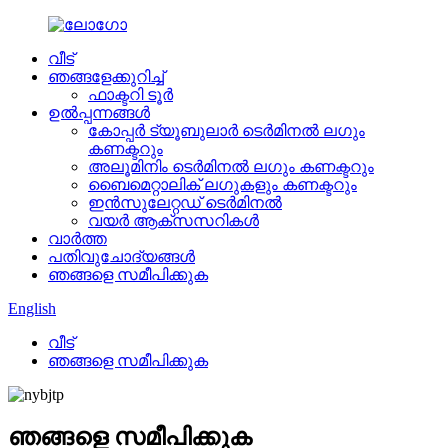
വീട്
ഞങ്ങളേക്കുറിച്ച്
ഫാക്ടറി ടൂർ
ഉൽപ്പന്നങ്ങൾ
കോപ്പർ ട്യൂബുലാർ ടെർമിനൽ ലഗും
കണക്ടറും
അലൂമിനിം ടെർമിനൽ ലഗും കണക്ടറും
ബൈമെറ്റാലിക് ലഗുകളും കണക്ടറും
ഇൻസുലേറ്റഡ് ടെർമിനൽ
വയർ ആക്സസറികൾ
വാർത്ത
പതിവുചോദ്യങ്ങൾ
ഞങ്ങളെ സമീപിക്കുക
English
വീട്
ഞങ്ങളെ സമീപിക്കുക
ഞങ്ങളെ സമീപിക്കുക