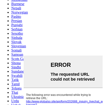
Burmese
Nepali
Norwegian
Pashto
Persian
Punjabi
Serbian
Sesotho
Sinhala
Slovak
Slovenian
Somali
Samoan
Scots Gaelic
Shona
Sindhi
Sundanese
Swahili
Tajik
Tamil
Telugu
Thai
Ukrainian
Urdu