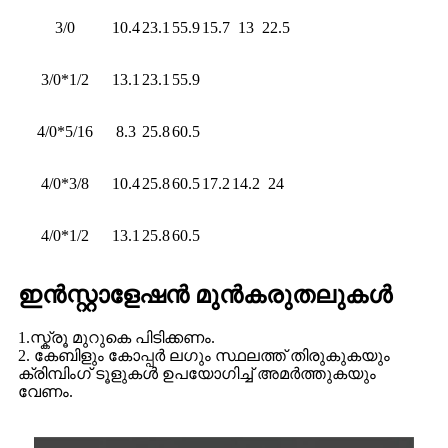
3/0
10.4
23.1
55.9
15.7
13
22.5
3/0*1/2
13.1
23.1
55.9
4/0*5/16
8.3
25.8
60.5
4/0*3/8
10.4
25.8
60.5
17.2
14.2
24
4/0*1/2
13.1
25.8
60.5
ഇൻസ്റ്റാളേഷൻ മുൻകരുതലുകൾ
1.സ്ക്രൂ മുറുകെ പിടിക്കണം.
2. കേബിളും കോപ്പർ ലഗും സ്ഥലത്ത് തിരുകുകയും
ക്രിമ്പിംഗ് ടൂളുകൾ ഉപയോഗിച്ച് അമർത്തുകയും
വേണം.