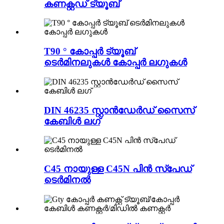
കണക്റ്റഡ് ട്യൂബ്
T90 ° കോപ്പർ ട്യൂബ്
ടെർമിനലുകൾ കോപ്പർ ലഗുകൾ
DIN 46235 സ്റ്റാൻഡേർഡ് സൈസ്
കേബിൾ ലഗ്
C45 നായുള്ള C45N പിൻ സ്പേഡ്
ടെർമിനൽ