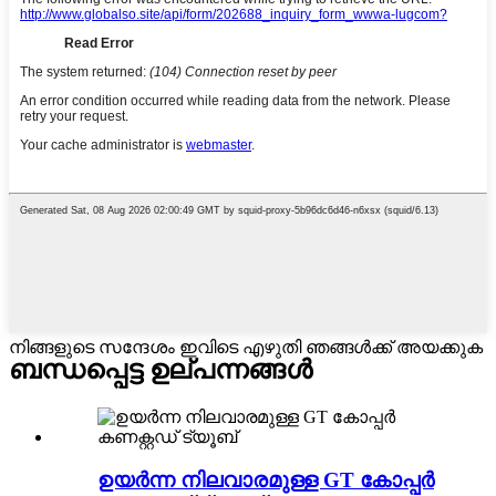
നിങ്ങളുടെ സന്ദേശം ഇവിടെ എഴുതി ഞങ്ങൾക്ക് അയക്കുക
ബന്ധപ്പെട്ട ഉല്പന്നങ്ങൾ
ഉയർന്ന നിലവാരമുള്ള GT കോപ്പർ