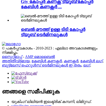
Gty കോപ്പർ കണക്റ്റ് ട്യൂബ്/കോപ്പർ
കേബിൾ കണക്റ്റർ ...
ബെൽ-മൗത്ത് ഉള്ള ടിടി കോപ്പർ
ട്യൂബ് ടെർമിനലുകൾ
© പകർപ്പവകാശം - 2010-2023 : എല്ലാ അവകാശങ്ങളും
നിക്ഷിപ്തം.
സൈറ്റ്മാപ്പ്
-
AMP മൊബൈൽ
അതിതീവ്രമായ
,
കേബിൾ കണക്റ്റർ
,
കണക്റ്റർ
,
കേബിൾ ലഗ്
,
ബൂട്ട്ലേസ് ഫെറൂൾസ് ടെർമിനലുകൾ ഇ തരം
,
ലഗ്
,
ഞങ്ങളെ സമീപിക്കുക
യുകിംഗ് ലിലിയൻ ഇലക്ട്രിക് കമ്പനി, ലിമിറ്റഡ്.
sales@wire-accessory.com