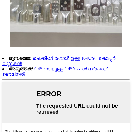
മുമ്പത്തെ:
ചെക്കിംഗ് ഹോൾ ഉള്ള JGK/SC കോപ്പർ
ലഗ്ഗുകൾ
അടുത്തത്:
C45 നായുള്ള C45N പിൻ സ്പേഡ്
ടെർമിനൽ