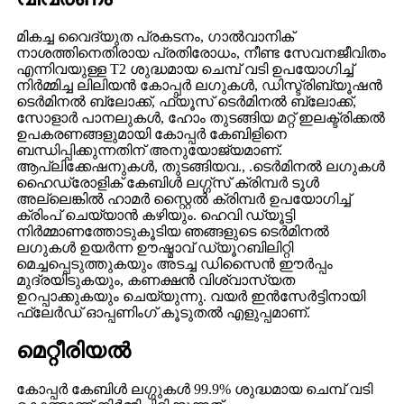
മികച്ച വൈദ്യുത പ്രകടനം, ഗാൽവാനിക്
നാശത്തിനെതിരായ പ്രതിരോധം, നീണ്ട സേവനജീവിതം
എന്നിവയുള്ള T2 ശുദ്ധമായ ചെമ്പ് വടി ഉപയോഗിച്ച്
നിർമ്മിച്ച ലിലിയൻ കോപ്പർ ലഗുകൾ, ഡിസ്ട്രിബ്യൂഷൻ
ടെർമിനൽ ബ്ലോക്ക്, ഫ്യൂസ് ടെർമിനൽ ബ്ലോക്ക്,
സോളാർ പാനലുകൾ, ഹോം തുടങ്ങിയ മറ്റ് ഇലക്ട്രിക്കൽ
ഉപകരണങ്ങളുമായി കോപ്പർ കേബിളിനെ
ബന്ധിപ്പിക്കുന്നതിന് അനുയോജ്യമാണ്.
ആപ്ലിക്കേഷനുകൾ, തുടങ്ങിയവ., .ടെർമിനൽ ലഗുകൾ
ഹൈഡ്രോളിക് കേബിൾ ലഗ്ഗ്സ് ക്രിമ്പർ ടൂൾ
അല്ലെങ്കിൽ ഹാമർ സ്റ്റൈൽ ക്രിമ്പർ ഉപയോഗിച്ച്
ക്രിംപ് ചെയ്യാൻ കഴിയും. ഹെവി ഡ്യൂട്ടി
നിർമ്മാണത്തോടുകൂടിയ ഞങ്ങളുടെ ടെർമിനൽ
ലഗുകൾ ഉയർന്ന ഊഷ്മാവ് ഡ്യൂറബിലിറ്റി
മെച്ചപ്പെടുത്തുകയും അടച്ച ഡിസൈൻ ഈർപ്പം
മുദ്രയിടുകയും, കണക്ഷൻ വിശ്വാസ്യത
ഉറപ്പാക്കുകയും ചെയ്യുന്നു. വയർ ഇൻസേർട്ടിനായി
ഫ്ലേർഡ് ഓപ്പണിംഗ് കൂടുതൽ എളുപ്പമാണ്.
മെറ്റീരിയൽ
കോപ്പർ കേബിൾ ലഗ്ഗുകൾ 99.9% ശുദ്ധമായ ചെമ്പ് വടി