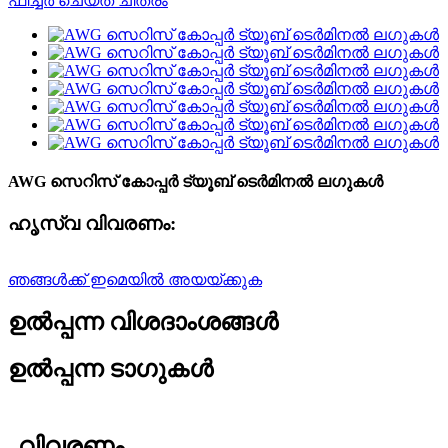
AWG സെറിസ് കോപ്പർ ട്യൂബ് ടെർമിനൽ ലഗുകൾ
ഹൃസ്വ വിവരണം:
ഞങ്ങൾക്ക് ഇമെയിൽ അയയ്ക്കുക
ഉൽപ്പന്ന വിശദാംശങ്ങൾ
ഉൽപ്പന്ന ടാഗുകൾ
വിവരണം